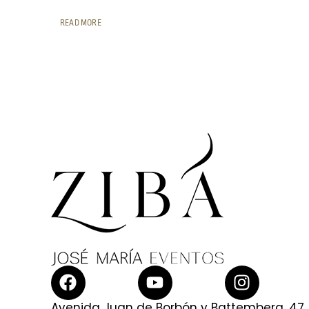
READ MORE
Avenida Juan de Borbón y Battemberg, 47,