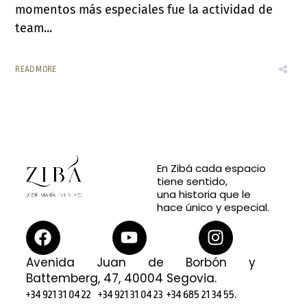
momentos más especiales fue la actividad de
team...
READ MORE
En Zibá cada espacio
tiene sentido,
una historia que le
hace único y especial.
Avenida Juan de Borbón y
Battemberg, 47, 40004 Segovia.
.
+34 921 31 04 22
+34 921 31 04 23
+34 685 21 34 55