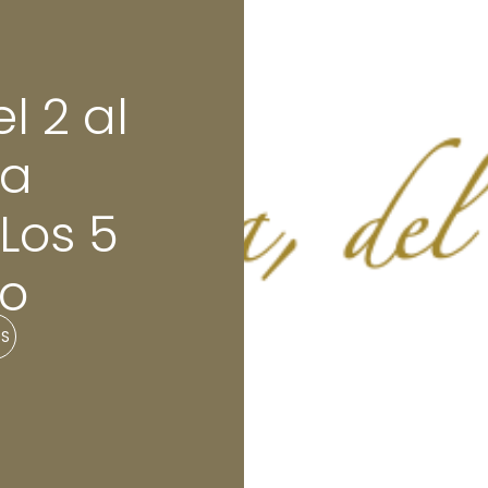
l 2 al
la
Los 5
do
OS