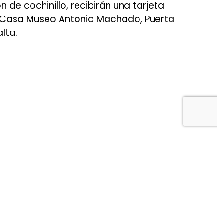
de cochinillo, recibirán una tarjeta
a, Casa Museo Antonio Machado, Puerta
lta.
espacio tiene sentido,
que le hace único y