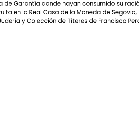
a de Garantía donde hayan consumido su ración 
tuita en la Real Casa de la Moneda de Segovi
udería y Colección de Títeres de Francisco Pera
En Zibá cada 
una historia 
especial.