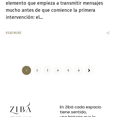
elemento que empieza a transmitir mensajes
mucho antes de que comience la primera
intervención: el...
READ MORE
1
2
3
4
5
6
En Zibá cada espacio
tiene sentido,
una historia que le